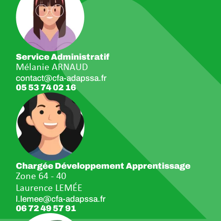
Service Administratif
Mélanie ARNAUD
contact@cfa-adapssa.fr
05 53 74 02 16
Chargée Développement Apprentissage
Zone 64 - 40
Laurence LEMÉE
l.lemee@cfa-adapssa.fr
06 72 49 57 91