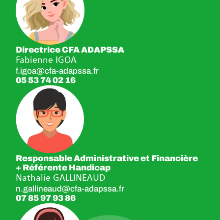
Directrice CFA ADAPSSA
Fabienne IGOA
f.igoa@cfa-adapssa.fr
05 53 74 02 16
Responsable Administrative et Financière
+ Référente Handicap
Nathalie GALLINEAUD
n.gallineaud@cfa-adapssa.fr
07 85 97 93 86